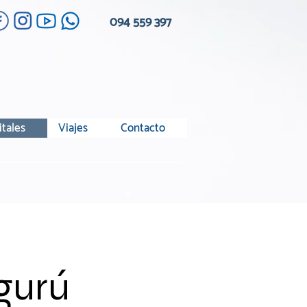
094 559 397
itales
Viajes
Contacto
ygurú